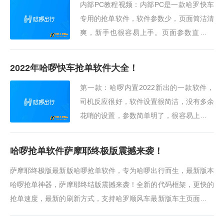
内部PC教程视频：内部PC是一款哈罗快车
专用的抢单软件，软件参数少，页面简洁清
爽，新手也很容易上手。页面参数直观易
懂！不需要过多介绍，一目了然！软件下载
地址：https://wwe.lanzouw.com/b01orazra
2022年哈啰快车抢单软件大全！
风神（哈快助手···
第一款：哈啰内置2022新出的一款软件，
司机反应很好，软件设置很简洁，没有多余
花哨的设置，参数简单明了，很容易上手！
软件地址：https://xiaozesw.lanzout.com/b
00pjafxi以下4款激活码通用：第二款：内部
哈啰抢单软件萨摩耶终极版震撼来袭！
PC内部PC和···
萨摩耶终极版最新版哈啰抢单软件，专为哈啰出行而生，最新版本
哈啰抢单神器，萨摩耶终结版震撼来袭！全新的代码框架，更快的
抢单速度，最新的刷新方式，支持哈罗顺风车最新版车主页面，萨
摩耶终结版，是一次全新的起···