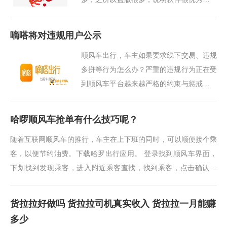
就是参数很多，小白比较难上手，但如果真
正学会使用，是一款非常不错的软件软件下
嘀嗒将对违规用户公示
载及视频教程···
顺风车出行，车主如果要求线下交易、违规
多拼等行为怎么办？严重的违规行为正在受
到顺风车平台越来越严格的约束与惩戒。记
者近日从嘀嗒出行获悉，对于涉及违规多
拼、诱导线下交易、人车不符、严重爽约、
哈啰顺风车抢单有什么技巧呢？
收取额外附加···
随着互联网顺风车的推行，车主在上下班的同时，可以顺便接个乘
客，以便节约油费。下载哈罗出行应用。 登录找到顺风车界面，
下划找到发现乘客，进入附近乘客查找，找到乘客，点击确认同
行，进入同行乘客路线行程信息确···
货拉拉好做吗 货拉拉司机真实收入 货拉拉一月能赚
多少