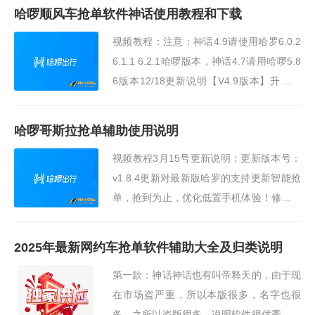
哈啰顺风车抢单软件神话使用教程和下载
视频教程：注意：神话4.9请使用哈罗6.0.2
6.1.1 6.2.1哈啰版本，神话4.7请用哈啰5.8
6版本12/18更新说明【V4.9版本】升级版
本号为V4.9修复开始停止开关不灵敏问题修
复一些知问题哈啰抢单神器【神话V4.7版】
哈啰哥斯拉抢单辅助使用说明
1、支持最新···
视频教程3月15号更新说明：更新版本号：
v1.8.4更新对最新版哈罗的支持更新智能抢
单，抢到为止，优化低置手机体验！修复时
间选错问题3月10号更新说明：更新版本
号：v1.7.6更新对新版嘀嗒的支持注意：因
2025年最新网约车抢单软件辅助大全及归类说明
哈啰滴答都在查···
第一款：神话神话也有叫帝释天的，由于现
在市场盗严重，所以本版很多，名字也很
多，之所以盗版很多，说明软件很优秀，但