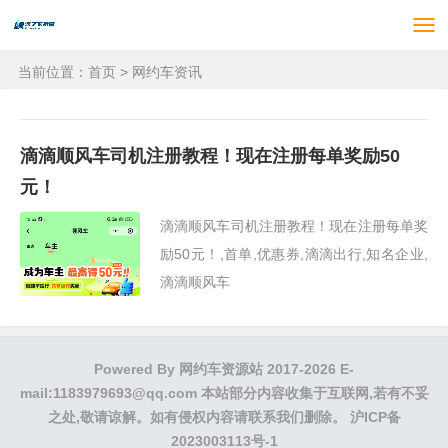
当前位置：
首页
>
网约车资讯
滴滴顺风车司机注册教程！现在注册每单奖励50
元！
滴滴顺风车司机注册教程！现在注册每单奖
励50元！,首单,优惠券,滴滴出行,知名企业,
滴滴顺风车
Powered By
网约车资源站
2017-2026 E-
mail:1183979693@qq.com 本站部分内容收集于互联网,若有不妥
之处,敬请谅解。如有侵权内容请联系我们删除。
沪ICP备
2023003113号-1