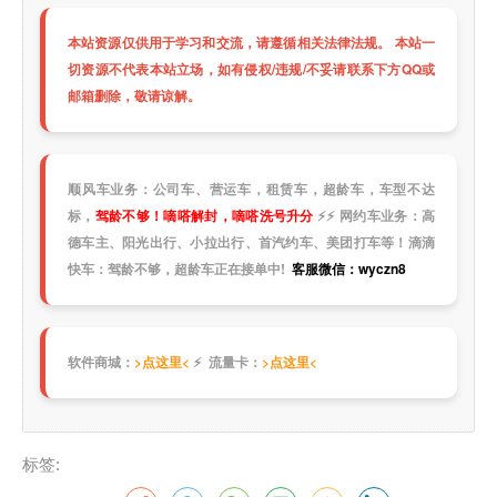
本站资源仅供用于学习和交流，请遵循相关法律法规。 本站一
切资源不代表本站立场，如有侵权/违规/不妥请联系下方QQ或
邮箱删除，敬请谅解。
顺风车业务：公司车、营运车，租赁车，超龄车，车型不达
标，
驾龄不够！嘀嗒解封，嘀嗒洗号升分
⚡
⚡
网约车业务：高
德车主、阳光出行、小拉出行、首汽约车、美团打车等！滴滴
快车：驾龄不够，超龄车正在接单中!
客服微信：wyczn8
软件商城：
>点这里<
⚡ 流量卡：
>点这里<
标签: