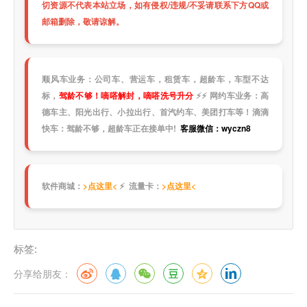
切资源不代表本站立场，如有侵权/违规/不妥请联系下方QQ或
邮箱删除，敬请谅解。
顺风车业务：公司车、营运车，租赁车，超龄车，车型不达
标，
驾龄不够！嘀嗒解封，嘀嗒洗号升分
⚡
⚡
网约车业务：高
德车主、阳光出行、小拉出行、首汽约车、美团打车等！滴滴
快车：驾龄不够，超龄车正在接单中!
客服微信：wyczn8
软件商城：
>点这里<
⚡ 流量卡：
>点这里<
标签:
分享给朋友：