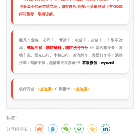
切资源不代表本站立场，如有侵权/违规/不妥请联系下方QQ或
邮箱删除，敬请谅解。
顺风车业务：公司车、营运车，租赁车，超龄车，车型不达
标，
驾龄不够！嘀嗒解封，嘀嗒洗号升分
⚡
⚡
网约车业务：高
德车主、阳光出行、小拉出行、首汽约车、美团打车等！滴滴
快车：驾龄不够，超龄车正在接单中!
客服微信：wyczn8
软件商城：
>点这里<
⚡ 流量卡：
>点这里<
标签:
分享给朋友：