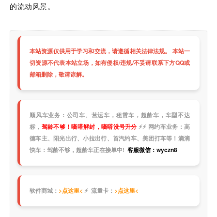
的流动风景。
本站资源仅供用于学习和交流，请遵循相关法律法规。 本站一
切资源不代表本站立场，如有侵权/违规/不妥请联系下方QQ或
邮箱删除，敬请谅解。
顺风车业务：公司车、营运车，租赁车，超龄车，车型不达
标，
驾龄不够！嘀嗒解封，嘀嗒洗号升分
⚡
⚡
网约车业务：高
德车主、阳光出行、小拉出行、首汽约车、美团打车等！滴滴
快车：驾龄不够，超龄车正在接单中!
客服微信：wyczn8
软件商城：
>点这里<
⚡ 流量卡：
>点这里<